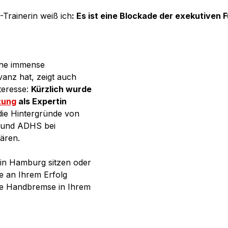
-Trainerin weiß ich
: Es ist eine Blockade der exekutiven F
ine immense 
vanz hat, zeigt auch 
teresse: 
Kürzlich wurde 
tung
 als Expertin 
die Hintergründe von 
 und ADHS bei 
ären.
 in Hamburg sitzen oder 
e an Ihrem Erfolg 
 die Handbremse in Ihrem 