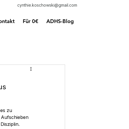
cynthie.koschowski@gmail.com
ontakt
Für 0€
ADHS-Blog
us
es zu 
 Aufschieben 
isziplin. 