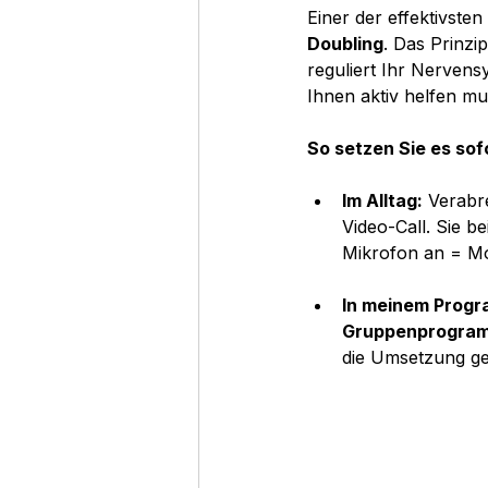
Einer der effektivste
Doubling
. Das Prinzi
reguliert Ihr Nervens
Ihnen aktiv helfen m
So setzen Sie es sof
Im Alltag:
 Verabr
Video-Call. Sie b
Mikrofon an = Mot
In meinem Prog
Gruppenprogra
die Umsetzung ge