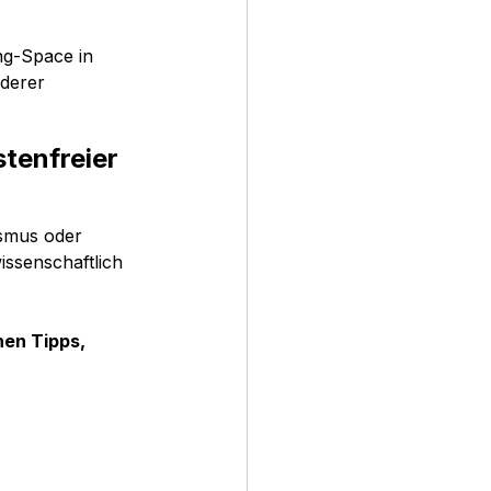
ng-Space in 
derer 
stenfreier 
ismus oder 
issenschaftlich 
hen Tipps, 