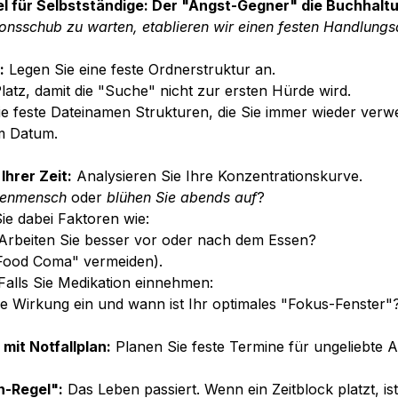
el für Selbstständige: Der "Angst-Gegner" die Buchhalt
ionsschub zu warten, etablieren wir einen festen Handlungs
:
 Legen Sie eine feste Ordnerstruktur an. 
Platz, damit die "Suche" nicht zur ersten Hürde wird.
Sie feste Dateinamen Strukturen, die Sie immer wieder ver
em Datum.
Ihrer Zeit:
 Analysieren Sie Ihre Konzentrationskurve. 
enmensch
 oder 
blühen Sie abends auf
? 
ie dabei Faktoren wie:
 Arbeiten Sie besser vor oder nach dem Essen? 
"Food Coma" vermeiden).
Falls Sie Medikation einnehmen: 
ie Wirkung ein und wann ist Ihr optimales "Fokus-Fenster"
mit Notfallplan:
 Planen Sie feste Termine für ungeliebte 
n-Regel":
 Das Leben passiert. Wenn ein Zeitblock platzt, ist