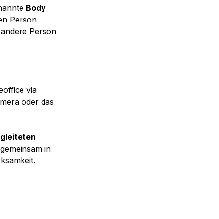
nannte 
Body 
ren Person 
e andere Person 
office via 
Kamera oder das 
gleiteten 
 gemeinsam in 
rksamkeit.