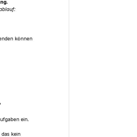
ung.
ablauf:
wenden können 
?
Aufgaben ein.
 das kein 